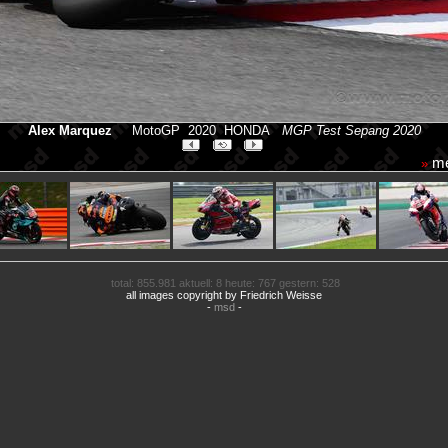
Alex Marquez
MotoGP 2020 HONDA
MGP Test Sepang 2020
me
»
total: 855.981 aktuell: 8 heute: 767 gestern: 528
all images copyright by Friedrich Weisse
-
msd
-