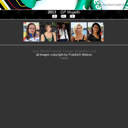
2013
GP Mugello
total: 856.697 aktuell: 6 heute: 36 gestern: 614
all images copyright by Friedrich Weisse
-
msd
-