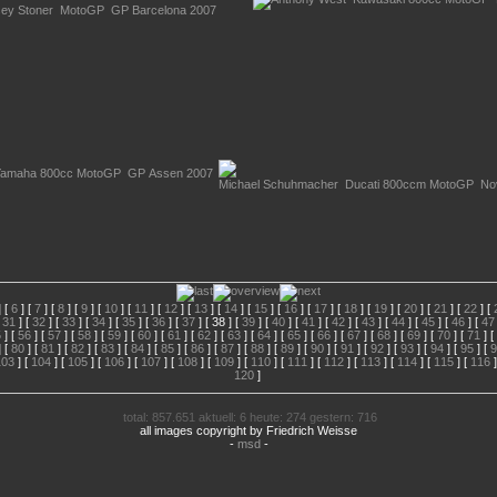
 [
6
] [
7
] [
8
] [
9
] [
10
] [
11
] [
12
] [
13
] [
14
] [
15
] [
16
] [
17
] [
18
] [
19
] [
20
] [
21
] [
22
] [
[
31
] [
32
] [
33
] [
34
] [
35
] [
36
] [
37
] [
38
] [
39
] [
40
] [
41
] [
42
] [
43
] [
44
] [
45
] [
46
] [
47
5
] [
56
] [
57
] [
58
] [
59
] [
60
] [
61
] [
62
] [
63
] [
64
] [
65
] [
66
] [
67
] [
68
] [
69
] [
70
] [
71
] [
 [
80
] [
81
] [
82
] [
83
] [
84
] [
85
] [
86
] [
87
] [
88
] [
89
] [
90
] [
91
] [
92
] [
93
] [
94
] [
95
] [
9
103
] [
104
] [
105
] [
106
] [
107
] [
108
] [
109
] [
110
] [
111
] [
112
] [
113
] [
114
] [
115
] [
116
]
120
]
total: 857.651 aktuell: 6 heute: 274 gestern: 716
all images copyright by Friedrich Weisse
-
msd
-