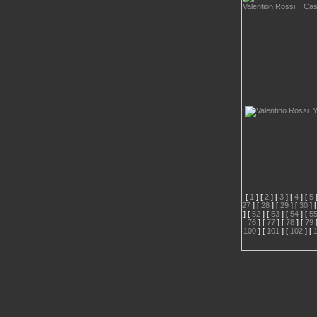
[
1
] [
2
] [
3
] [
4
] [
5
]
27
] [
28
] [
29
] [
30
] 
] [
52
] [
53
] [
54
] [
5
76
] [
77
] [
78
] [
79
]
100
] [
101
] [
102
] [