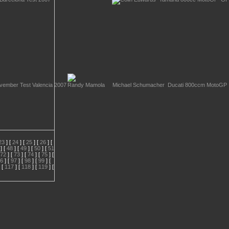
23
] [
24
] [
25
] [
26
] [
] [
48
] [
49
] [
50
] [
51
72
] [
73
] [
74
] [
75
] [
6
] [
97
] [
98
] [
99
] [
 [
117
] [
118
] [
119
] [