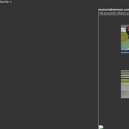
Archiv
>
motorradrennen.co
Fitti presents Motorcy