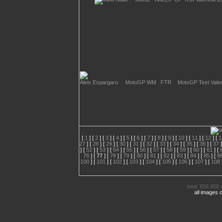
[
1
] [
2
] [
3
] [
4
] [
5
] [
6
] [
7
] [
8
] [
9
] [
10
] [
11
] [
12
] [
1
27
] [
28
] [
29
] [
30
] [
31
] [
32
] [
33
] [
34
] [
35
] [
36
] [
37
]
] [
52
] [
53
] [
54
] [
55
] [
56
] [
57
] [
58
] [
59
] [
60
] [
61
] [
76
] [
77
] [
78
] [
79
] [
80
] [
81
] [
82
] [
83
] [
84
] [
85
] [
8
100
] [
101
] [
102
] [
103
] [
104
] [
105
] [
106
] [
107
] [
108
total: 856.958 
all images 